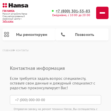
+7 (800) 301-55-83
FIX-HANSA
Ремонт устройств Hansa
Ежедневно, с 10:00 до 20:00
Специализированный
cервисный центр г.
Чебоксары
Мы ремонтируем
Позвонить
главная
контакты
Контактная информация
Если требуется задать вопрос специалисту,
оставьте свои данные и дежурный специалист с
радостью проконсультирует Вас!
Ремонт варочных панелей Hansa
Ремонт посудомоечных машин Hansa
Ремонт микроволновых печей Hansa
Ремонт стиральных машин Hansa
Отправляя заявку на ремонт техники Hansa, Вы соглашаетесь с