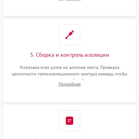
выгоревших реле, восстановление контактов и замена
уплотнителя.
5. Сборка и контроль изоляции
Установка всех узлов на штатные места. Проверка
целостности теплоизоляционного контура камеры, чтобы
исключить перегрев кухонной мебели и потерю тепла.
Подробнее
Надежная фиксация клемм и сборка корпуса шкафа.