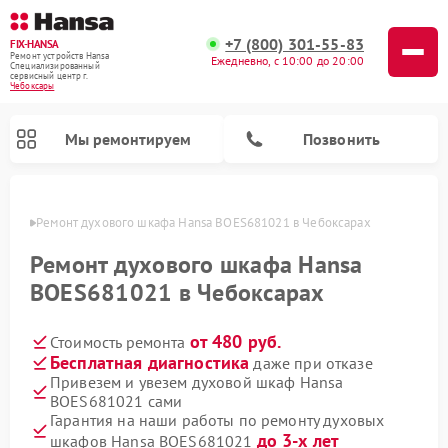
+7 (800) 301-55-83
FIX-HANSA
Ремонт устройств Hansa
Ежедневно, с 10:00 до 20:00
Специализированный
cервисный центр г.
Чебоксары
Мы ремонтируем
Позвонить
сарах
Ремонт духового шкафа Hansa BOES681021 в Чебоксарах
Ремонт духового шкафа Hansa
BOES681021 в Чебоксарах
от 480 руб.
Стоимость ремонта
Ремонт варочных панелей Hansa
Ремонт микроволновых печей Hansa
Ремонт стиральных машин Hansa
Ремонт посудомоечных машин Hansa
Бесплатная диагностика
даже при отказе
Привезем и увезем духовой шкаф Hansa
BOES681021 сами
Гарантия на наши работы по ремонту духовых
до 3-х лет
шкафов Hansa BOES681021