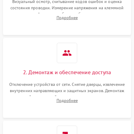
Визуальный осмотр, считывание кодов ошибок и оценка
состояния проводки. Измерение напряжения на клеммной
колодке. Анализ жалоб на проблемы с нагревом,
Подробнее
конвекцией, панелью управления или блокировкой дверцы.
2. Демонтаж и обеспечение доступа
Отключение устройства от сети. Снятие дверцы, извлечение
внутренних направляющих и защитных экранов. Демонтаж
задней или верхней панели для прямого доступа к
Подробнее
нагревательным элементам, плате и вентиляторам.