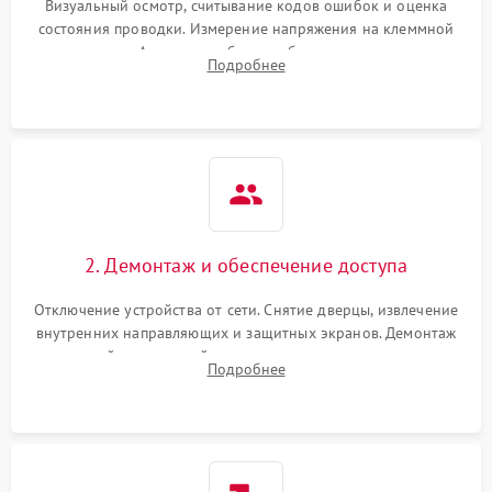
Визуальный осмотр, считывание кодов ошибок и оценка
состояния проводки. Измерение напряжения на клеммной
колодке. Анализ жалоб на проблемы с нагревом,
Подробнее
конвекцией, панелью управления или блокировкой дверцы.
2. Демонтаж и обеспечение доступа
Отключение устройства от сети. Снятие дверцы, извлечение
внутренних направляющих и защитных экранов. Демонтаж
задней или верхней панели для прямого доступа к
Подробнее
нагревательным элементам, плате и вентиляторам.