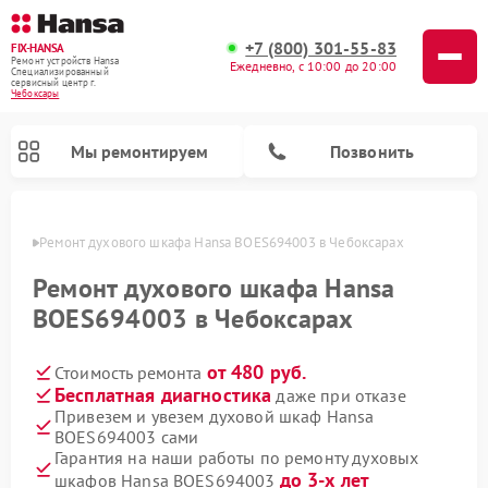
+7 (800) 301-55-83
FIX-HANSA
Ремонт устройств Hansa
Ежедневно, с 10:00 до 20:00
Специализированный
cервисный центр г.
Чебоксары
Мы ремонтируем
Позвонить
сарах
Ремонт духового шкафа Hansa BOES694003 в Чебоксарах
Ремонт духового шкафа Hansa
BOES694003 в Чебоксарах
от 480 руб.
Стоимость ремонта
Ремонт варочных панелей Hansa
Ремонт микроволновых печей Hansa
Ремонт стиральных машин Hansa
Ремонт посудомоечных машин Hansa
Бесплатная диагностика
даже при отказе
Привезем и увезем духовой шкаф Hansa
BOES694003 сами
Гарантия на наши работы по ремонту духовых
до 3-х лет
шкафов Hansa BOES694003