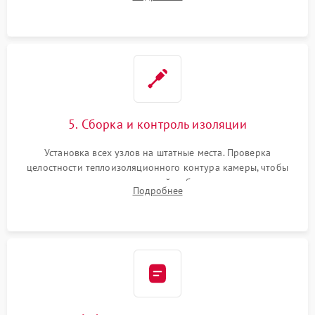
выгоревших реле, восстановление контактов и замена
уплотнителя.
5. Сборка и контроль изоляции
Установка всех узлов на штатные места. Проверка
целостности теплоизоляционного контура камеры, чтобы
исключить перегрев кухонной мебели и потерю тепла.
Подробнее
Надежная фиксация клемм и сборка корпуса шкафа.