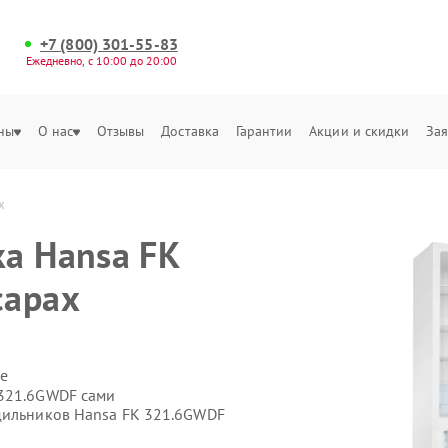
+7 (800) 301-55-83
Ежедневно, с 10:00 до 20:00
ны
О нас
Отзывы
Доставка
Гарантии
Акции и скидки
Зая
х
а Hansa FK
сарах
е
 321.6GWDF сами
дильников Hansa FK 321.6GWDF