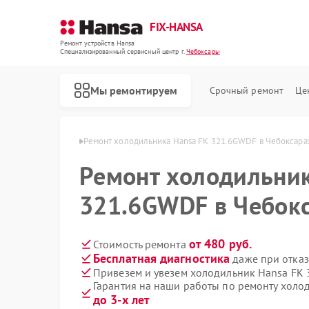
FIX-HANSA
Ремонт устройств Hansa
Специализированный cервисный центр г.
Чебоксары
Мы ремонтируем
Срочный ремонт
Це
Hansa в Чебоксарах
Ремонт холодильника Hansa FK 321.6GWDF в Чебоксара
Ремонт холодильник
321.6GWDF в Чебок
от 480 руб.
Стоимость ремонта
Бесплатная диагностика
даже при отказ
Ремонт варочных панелей Hansa
Ремонт духовых шкафов Hansa
Ремонт микроволновых печей Hansa
Ремонт посудомоечных машин Hansa
Ремонт стиральных машин Hansa
Привезем и увезем холодильник Hansa FK
Гарантия на наши работы по ремонту холо
до 3-х лет