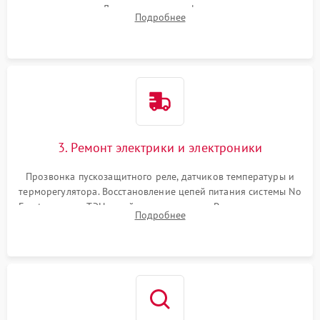
течеискателем. Демонтаж старого фильтра-осушителя и
Подробнее
продувка капиллярной трубки для устранения засоров.
3. Ремонт электрики и электроники
Прозвонка пускозащитного реле, датчиков температуры и
терморегулятора. Восстановление цепей питания системы No
Frost, включая ТЭН оттайки и вентилятор. Ремонт или замена
Подробнее
платы управления при сбоях алгоритмов.