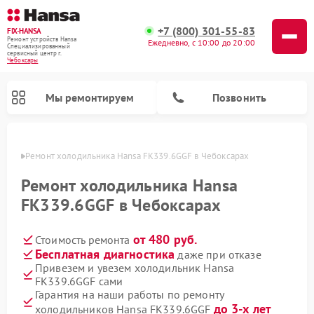
+7 (800) 301-55-83
FIX-HANSA
Ремонт устройств Hansa
Ежедневно, с 10:00 до 20:00
Специализированный
cервисный центр г.
Чебоксары
Мы ремонтируем
Позвонить
сарах
Ремонт холодильника Hansa FK339.6GGF в Чебоксарах
Ремонт холодильника Hansa
FK339.6GGF в Чебоксарах
от 480 руб.
Стоимость ремонта
Ремонт варочных панелей Hansa
Ремонт посудомоечных машин Hansa
Ремонт микроволновых печей Hansa
Ремонт стиральных машин Hansa
Бесплатная диагностика
даже при отказе
Привезем и увезем холодильник Hansa
FK339.6GGF сами
Гарантия на наши работы по ремонту
до 3-х лет
холодильников Hansa FK339.6GGF