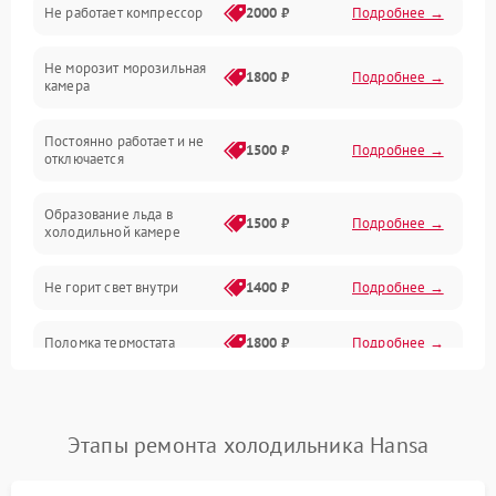
Не работает компрессор
2000 ₽
Подробнее →
Электропитание
Не морозит морозильная
Дренаж
1800 ₽
Подробнее →
камера
Оттайка
Постоянно работает и не
1500 ₽
Подробнее →
отключается
Программное обеспечение
Образование льда в
1500 ₽
Подробнее →
холодильной камере
Не горит свет внутри
1400 ₽
Подробнее →
Поломка термостата
1800 ₽
Подробнее →
Не работает вентилятор
1800 ₽
Подробнее →
Этапы ремонта холодильника Hansa
Поломка системы No Frost
2600 ₽
Подробнее →