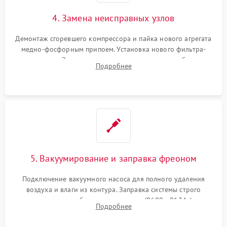
4. Замена неисправных узлов
Демонтаж сгоревшего компрессора и пайка нового агрегата
медно-фосфорным припоем. Установка нового фильтра-
осушителя. Замена изношенных вентиляторов обдува,
Подробнее
сломанных заслонок или поврежденных дверных петель.
5. Вакуумирование и заправка фреоном
Подключение вакуумного насоса для полного удаления
воздуха и влаги из контура. Заправка системы строго
дозированным объемом хладагента (R600a, R134a) по
Подробнее
электронным весам. Контроль рабочего давления в системе.