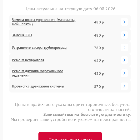
Цены актуальны на текущую дату 06.08.2026
Замена платы управления (мат.платы,
480 р
мейн платы)
Замена ТЭН
480 р
Устранение засора трубопровода
780 р
Ремонт испарителя
630 р
Ремонт датчика морозильного
430 р
отделения
Прочистка дренажной системы
870 р
Цены в прайс-листе указаны ориентировочные, без учета
стоимости запчастей.
Записывайтесь на бесплатную диагностику.
Мы проверим ваше устройство и укажем на неисправность.
Показать все услуги