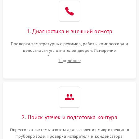
Образование конденсата
1800 ₽
Подробнее →
на стенках
Сбой в работе инвертора
2100 ₽
Подробнее →
1. Диагностика и внешний осмотр
Запах горелого при
2000 ₽
Подробнее →
Проверка температурных режимов, работы компрессора и
работе
целостности уплотнителей дверей. Измерение
сопротивления обмоток мотора, проверка термостата и
Не включается
Подробнее
1000 ₽
Подробнее →
считывание кодов ошибок с электронного дисплея.
холодильник
Проблемы с системой
автоматической
1800 ₽
Подробнее →
разморозки
2. Поиск утечек и подготовка контура
Опрессовка системы азотом для выявления микротрещин в
трубопроводе. Проверка испарителя и конденсатора