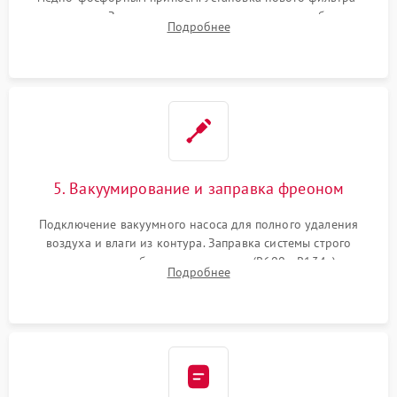
осушителя. Замена изношенных вентиляторов обдува,
Подробнее
сломанных заслонок или поврежденных дверных петель.
5. Вакуумирование и заправка фреоном
Подключение вакуумного насоса для полного удаления
воздуха и влаги из контура. Заправка системы строго
дозированным объемом хладагента (R600a, R134a) по
Подробнее
электронным весам. Контроль рабочего давления в системе.