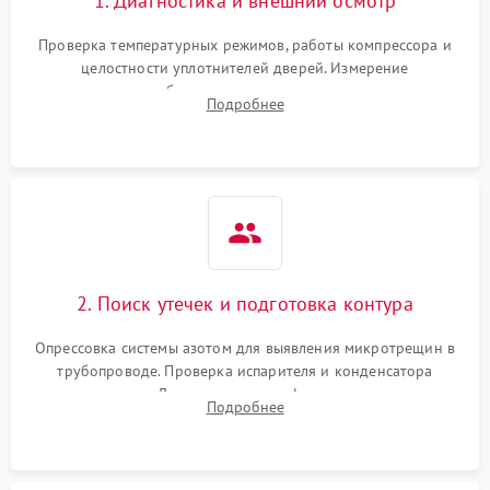
1. Диагностика и внешний осмотр
Проверка температурных режимов, работы компрессора и
целостности уплотнителей дверей. Измерение
сопротивления обмоток мотора, проверка термостата и
Подробнее
считывание кодов ошибок с электронного дисплея.
2. Поиск утечек и подготовка контура
Опрессовка системы азотом для выявления микротрещин в
трубопроводе. Проверка испарителя и конденсатора
течеискателем. Демонтаж старого фильтра-осушителя и
Подробнее
продувка капиллярной трубки для устранения засоров.