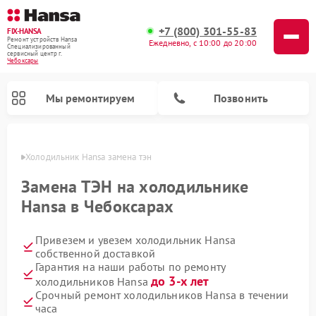
+7 (800) 301-55-83
FIX-HANSA
Ремонт устройств Hansa
Ежедневно, с 10:00 до 20:00
Специализированный
cервисный центр г.
Чебоксары
Мы ремонтируем
Позвонить
сарах
Холодильник Hansa замена тэн
Замена ТЭН на холодильнике
Hansa в Чебоксарах
Привезем и увезем холодильник Hansa
Ремонт варочных панелей Hansa
Ремонт посудомоечных машин Hansa
Ремонт микроволновых печей Hansa
Ремонт стиральных машин Hansa
собственной доставкой
Гарантия на наши работы по ремонту
до 3-х лет
холодильников Hansa
Срочный ремонт холодильников Hansa в течении
часа