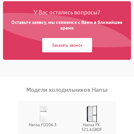
Поломка системы No Frost
2600 ₽
Подробнее →
У Вас остались вопросы?
Оставьте заявку, мы свяжемся с Вами в ближайшее
Образование конденсата
1800 ₽
Подробнее →
на стенках
время
Сбой в работе инвертора
2100 ₽
Подробнее →
Заказать звонок
Запах горелого при
2000 ₽
Подробнее →
работе
Не включается
1000 ₽
Подробнее →
холодильник
Модели холодильников Hansa
Проблемы с системой
автоматической
1800 ₽
Подробнее →
разморозки
Hansa FD206.3
Hansa FK
321.6GBDF