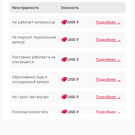
Неисправности
Стоимость
Механика
Не работает компрессор
2000 ₽
Подробнее →
Электропитание
Не морозит морозильная
Дренаж
1800 ₽
Подробнее →
камера
Оттайка
Постоянно работает и не
1500 ₽
Подробнее →
отключается
Программное обеспечение
Образование льда в
1500 ₽
Подробнее →
холодильной камере
Не горит свет внутри
1400 ₽
Подробнее →
Поломка термостата
1800 ₽
Подробнее →
Не работает вентилятор
1800 ₽
Подробнее →