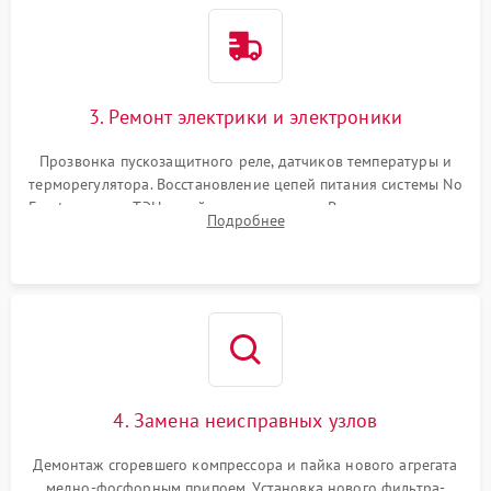
3. Ремонт электрики и электроники
Прозвонка пускозащитного реле, датчиков температуры и
терморегулятора. Восстановление цепей питания системы No
Frost, включая ТЭН оттайки и вентилятор. Ремонт или замена
Подробнее
платы управления при сбоях алгоритмов.
4. Замена неисправных узлов
Демонтаж сгоревшего компрессора и пайка нового агрегата
медно-фосфорным припоем. Установка нового фильтра-