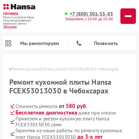
+7 (800) 301-55-83
FIX-HANSA
Ремонт устройств Hansa
Ежедневно, с 10:00 до 20:00
Специализированный
cервисный центр г.
Чебоксары
Мы ремонтируем
Позвонить
сарах
Ремонт кухонной плиты Hansa FCEX53013030 в Чебоксарах
Ремонт кухонной плиты Hansa
FCEX53013030 в Чебоксарах
от 580 руб.
Стоимость ремонта
Ремонт варочных панелей Hansa
Ремонт микроволновых печей Hansa
Ремонт стиральных машин Hansa
Ремонт посудомоечных машин Hansa
Бесплатная диагностика
даже при отказе
Привезем и увезем кухонную плиту Hansa
FCEX53013030 сами
Гарантия на наши работы по ремонту кухонных
до 3-х лет
плит Hansa FCEX53013030