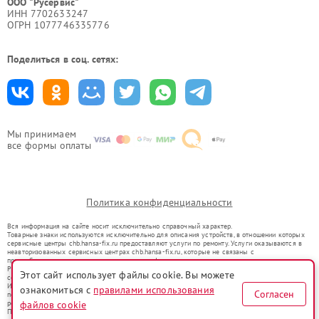
ООО "Русервис"
ИНН 7702633247
ОГРН 1077746335776
Поделиться в соц. сетях:
Мы принимаем
все формы оплаты
Политика конфиденциальности
Вся информация на сайте носит исключительно справочный характер.
Товарные знаки используются исключительно для описания устройств, в отношении которых
сервисные центры chb.hansa-fix.ru предоставляют услуги по ремонту. Услуги оказываются в
неавторизованных сервисных центрах chb.hansa-fix.ru, которые не связаны с
правообладателями товарных знаков или их официальными представителями.
Ремонт осуществляется для устройств, уже введенных в гражданский оборот в соответствии
Этот сайт использует файлы cookie. Вы можете
со статьей 1487 ГК РФ.
Использование товарных знаков не преследует цели индивидуализации услуг или введения
ознакомиться с
правилами использования
Согласен
потребителей в заблуждение, а служит для информирования о предоставляемых услугах по
ремонту техники указанных брендов.
файлов cookie
Представленная на сайте информация не является публичной офертой, определяемой