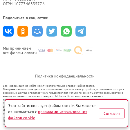
ОГРН 1077746335776
Поделиться в соц. сетях:
Мы принимаем
все формы оплаты
Политика конфиденциальности
Вся информация на сайте носит исключительно справочный характер.
Товарные знаки используются исключительно для описания устройств, в отношении которых
сервисные центры chb.hansa-fix.ru предоставляют услуги по ремонту. Услуги оказываются в
неавторизованных сервисных центрах chb.hansa-fix.ru, которые не связаны с
правообладателями товарных знаков или их официальными представителями.
Ремонт осуществляется для устройств, уже введенных в гражданский оборот в соответствии
Этот сайт использует файлы cookie. Вы можете
со статьей 1487 ГК РФ.
Использование товарных знаков не преследует цели индивидуализации услуг или введения
ознакомиться с
правилами использования
Согласен
потребителей в заблуждение, а служит для информирования о предоставляемых услугах по
ремонту техники указанных брендов.
файлов cookie
Представленная на сайте информация не является публичной офертой, определяемой
положениями Статьи 437(2) Гражданского кодекса РФ