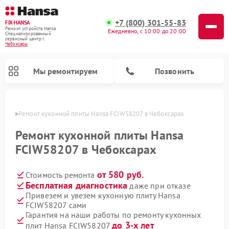
+7 (800) 301-55-83
FIX-HANSA
Ремонт устройств Hansa
Ежедневно, с 10:00 до 20:00
Специализированный
cервисный центр г.
Чебоксары
Мы ремонтируем
Позвонить
сарах
Ремонт кухонной плиты Hansa FCIW58207 в Чебоксарах
Ремонт кухонной плиты Hansa
FCIW58207 в Чебоксарах
от 580 руб.
Стоимость ремонта
Ремонт варочных панелей Hansa
Ремонт микроволновых печей Hansa
Ремонт стиральных машин Hansa
Ремонт посудомоечных машин Hansa
Бесплатная диагностика
даже при отказе
Привезем и увезем кухонную плиту Hansa
FCIW58207 сами
Гарантия на наши работы по ремонту кухонных
до 3-х лет
плит Hansa FCIW58207