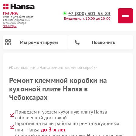
+7 (800) 301-55-83
FIX-HANSA
Ремонт устройств Hansa
Ежедневно, с 10:00 до 20:00
Специализированный
cервисный центр г.
Чебоксары
Мы ремонтируем
Позвонить
сарах
Кухонная плита Hansa ремонт клеммной коробки
Ремонт клеммной коробки на
кухонной плите Hansa в
Чебоксарах
Ремонт варочных панелей Hansa
Ремонт микроволновых печей Hansa
Ремонт стиральных машин Hansa
Ремонт посудомоечных машин Hansa
Привезем и увезем кухонную плиту Hansa
собственной доставкой
Гарантия на наши работы по ремонту кухонных
до 3-х лет
плит Hansa
Срочный ремонт кухонных плит Hansa в течении