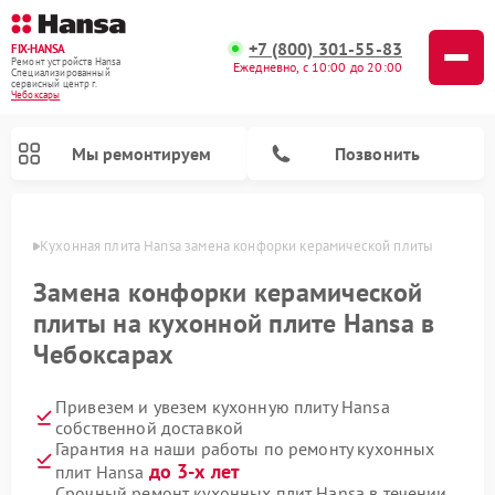
+7 (800) 301-55-83
FIX-HANSA
Ремонт устройств Hansa
Ежедневно, с 10:00 до 20:00
Специализированный
cервисный центр г.
Чебоксары
Мы ремонтируем
Позвонить
сарах
Кухонная плита Hansa замена конфорки керамической плиты
Замена конфорки керамической
плиты на кухонной плите Hansa в
Чебоксарах
Ремонт варочных панелей Hansa
Ремонт микроволновых печей Hansa
Ремонт стиральных машин Hansa
Ремонт посудомоечных машин Hansa
Привезем и увезем кухонную плиту Hansa
собственной доставкой
Гарантия на наши работы по ремонту кухонных
до 3-х лет
плит Hansa
Срочный ремонт кухонных плит Hansa в течении