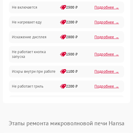
Не включается
2500 ₽
Подробнее →
Механика и внутренние элементы
Не нагревает еду
2200 ₽
Подробнее →
Механические повреждения
Искажение дисплея
2800 ₽
Подробнее →
Питание и запуск
Не работает кнопка
Нагрев и приготовление
1500 ₽
Подробнее →
запуска
Программное обеспечение
Искры внутри при работе
1100 ₽
Подробнее →
Не работает гриль
2200 ₽
Подробнее →
Перегрев или отключение
2400 ₽
Подробнее →
во время работы
Появление запаха гари
2400 ₽
Подробнее →
Этапы ремонта микроволновой печи Hansa