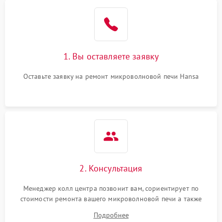
Проблемы с вентилятором
2000 ₽
Подробнее →
Поломка системы
2200 ₽
Подробнее →
охлаждения
1. Вы оставляете заявку
Не работают сенсорные
2400 ₽
Подробнее →
кнопки
Оставьте заявку на ремонт микроволновой печи Hansa
Не горит подсветка
2000 ₽
Подробнее →
Сломался трансформатор
1000 ₽
Подробнее →
2. Консультация
Менеджер колл центра позвонит вам, сориентирует по
стоимости ремонта вашего микроволновой печи а также
ответит на все ваши вопросы.
Подробнее