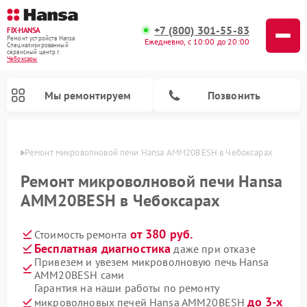
+7 (800) 301-55-83
FIX-HANSA
Ремонт устройств Hansa
Ежедневно, с 10:00 до 20:00
Специализированный
cервисный центр г.
Чебоксары
Мы ремонтируем
Позвонить
сарах
Ремонт микроволновой печи Hansa AMM20BESH в Чебоксарах
Ремонт микроволновой печи Hansa
AMM20BESH в Чебоксарах
от 380 руб.
Стоимость ремонта
Ремонт варочных панелей Hansa
Ремонт стиральных машин Hansa
Ремонт посудомоечных машин Hansa
Бесплатная диагностика
даже при отказе
Привезем и увезем микроволновую печь Hansa
AMM20BESH сами
Гарантия на наши работы по ремонту
до 3-х
микроволновых печей Hansa AMM20BESH