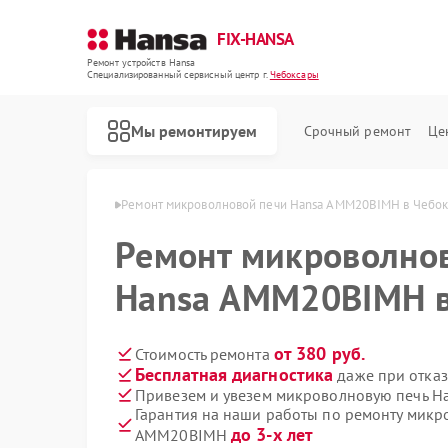
FIX-HANSA
Ремонт устройств Hansa
Специализированный cервисный центр г.
Чебоксары
Мы ремонтируем
Срочный ремонт
Це
Hansa в Чебоксарах
Ремонт микроволновой печи Hansa AMM20BIMH в Чебок
Ремонт микроволно
Hansa AMM20BIMH в
от 380 руб.
Стоимость ремонта
Бесплатная диагностика
даже при отказ
Ремонт варочных панелей Hansa
Ремонт духовых шкафов Hansa
Ремонт посудомоечных машин Hansa
Ремонт стиральных машин Hansa
Привезем и увезем микроволновую печь 
Гарантия на наши работы по ремонту мик
до 3-х лет
AMM20BIMH