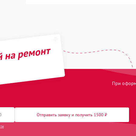
й на ремонт
При оформл
Отправить заявку и получить 1500 ₽
сти