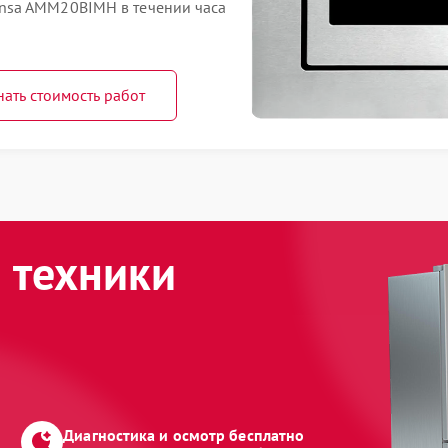
nsa AMM20BIMH в течении часа
нать стоимость работ
 техники
Диагностика и осмотр бесплатно