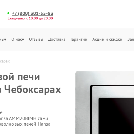
+7 (800) 301-55-83
Ежедневно, с 10:00 до 20:00
ны
О нас
Отзывы
Доставка
Гарантии
Акции и скидки
Зая
сарах
вой печи
 Чебоксарах
е
Hansa AMM20BIMH сами
роволновых печей Hansa