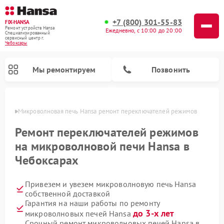
+7 (800) 301-55-83
FIX-HANSA
Ремонт устройств Hansa
Ежедневно, с 10:00 до 20:00
Специализированный
cервисный центр г.
Чебоксары
Мы ремонтируем
Позвонить
сарах
Микроволновая печь Hansa ремонт переключателей режимов
Ремонт переключателей режимов
на микроволновой печи Hansa в
Чебоксарах
Ремонт варочных панелей Hansa
Ремонт стиральных машин Hansa
Ремонт посудомоечных машин Hansa
Привезем и увезем микроволновую печь Hansa
собственной доставкой
Гарантия на наши работы по ремонту
до 3-х лет
микроволновых печей Hansa
Срочный ремонт микроволновых печей Hansa в