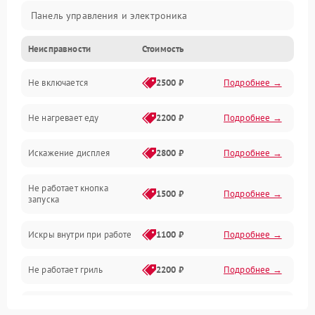
Панель управления и электроника
Неисправности
Стоимость
Дверца и корпус
Не включается
2500 ₽
Подробнее →
Механика и внутренние элементы
Не нагревает еду
2200 ₽
Подробнее →
Механические повреждения
Искажение дисплея
2800 ₽
Подробнее →
Питание и запуск
Не работает кнопка
Нагрев и приготовление
1500 ₽
Подробнее →
запуска
Программное обеспечение
Искры внутри при работе
1100 ₽
Подробнее →
Не работает гриль
2200 ₽
Подробнее →
Перегрев или отключение
2400 ₽
Подробнее →