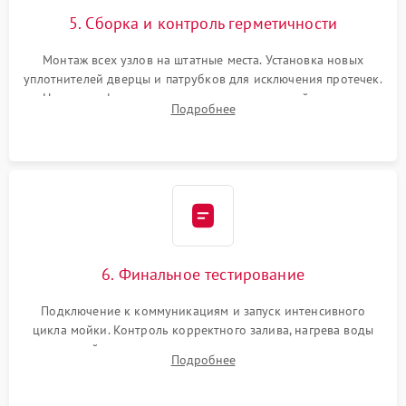
5. Сборка и контроль герметичности
Монтаж всех узлов на штатные места. Установка новых
уплотнителей дверцы и патрубков для исключения протечек.
Надежная фиксация хомутов гидравлической системы,
Подробнее
сборка корпуса и установка датчика поплавка.
6. Финальное тестирование
Подключение к коммуникациям и запуск интенсивного
цикла мойки. Контроль корректного залива, нагрева воды
до нужной температуры, отсутствия посторонних шумов,
Подробнее
штатного слива и абсолютной сухости в поддоне.