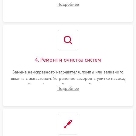
прессостата (датчика уровня воды), датчика мутности,
Подробнее
концевика дверцы и электронного модуля управления.
4. Ремонт и очистка систем
Замена неисправного нагревателя, помпы или заливного
шланга с аквастопом. Устранение засоров в улитке насоса,
патрубках и фильтрах. Компонентный ремонт платы
Подробнее
управления, восстановление поврежденной проводки.