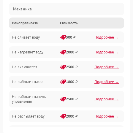
Механика
Неисправности
Стоимость
Управление
Не сливает воду
500 ₽
Подробнее →
Электропитание
Не нагревает воду
2000 ₽
Подробнее →
Датчики
Не включается
2500 ₽
Подробнее →
Нагрев
Не работает насос
1800 ₽
Подробнее →
Вода
Не работает панель
Гигиена
2500 ₽
Подробнее →
управления
Программное обеспечение
Не распыляет воду
2000 ₽
Подробнее →
Не запускается цикл