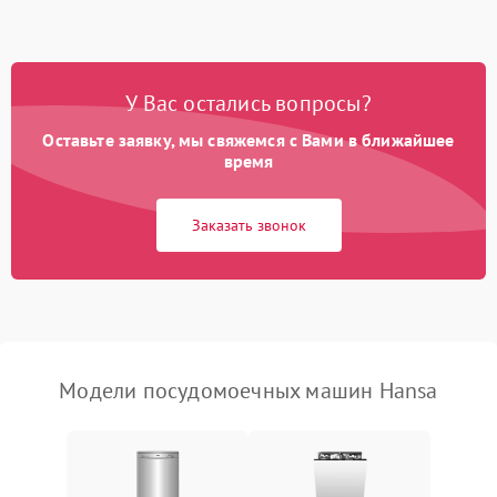
1800 ₽
Подробнее →
стирки
Проблемы с набором
1800 ₽
Подробнее →
воды
У Вас остались вопросы?
Оставьте заявку, мы свяжемся с Вами в ближайшее
Не работает сушилка
2100 ₽
Подробнее →
время
Сбои в работе таймера
1700 ₽
Подробнее →
Заказать звонок
Проблемы с
2100 ₽
Подробнее →
циркуляционным насосом
Модели посудомоечных машин Hansa