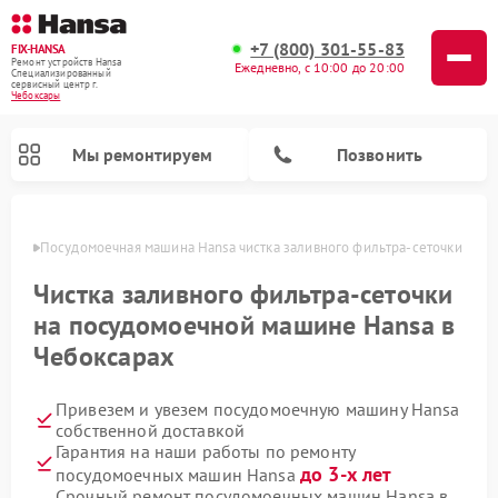
+7 (800) 301-55-83
FIX-HANSA
Ремонт устройств Hansa
Ежедневно, с 10:00 до 20:00
Специализированный
cервисный центр г.
Чебоксары
Мы ремонтируем
Позвонить
сарах
Посудомоечная машина Hansa чистка заливного фильтра-сеточки
Чистка заливного фильтра-сеточки
на посудомоечной машине Hansa в
Чебоксарах
Ремонт варочных панелей Hansa
Ремонт стиральных машин Hansa
Ремонт микроволновых печей Hansa
Привезем и увезем посудомоечную машину Hansa
собственной доставкой
Гарантия на наши работы по ремонту
до 3-х лет
посудомоечных машин Hansa
Срочный ремонт посудомоечных машин Hansa в