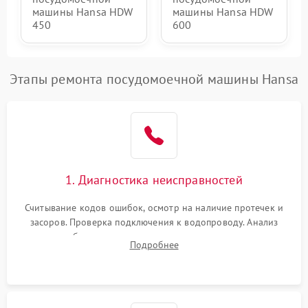
машины Hansa HDW
машины Hansa HDW
450
600
Этапы ремонта посудомоечной машины Hansa
1. Диагностика неисправностей
Считывание кодов ошибок, осмотр на наличие протечек и
засоров. Проверка подключения к водопроводу. Анализ
жалоб на отсутствие слива, нагрева, вращения
Подробнее
разбрызгивателей или срабатывание системы защиты
аквастоп.