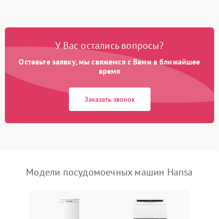
1800 ₽
Подробнее →
стирки
Проблемы с набором
1800 ₽
Подробнее →
воды
У Вас остались вопросы?
Оставьте заявку, мы свяжемся с Вами в ближайшее
Не работает сушилка
2100 ₽
Подробнее →
время
Сбои в работе таймера
1700 ₽
Подробнее →
Заказать звонок
Проблемы с
2100 ₽
Подробнее →
циркуляционным насосом
Модели посудомоечных машин Hansa