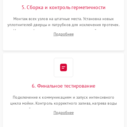
5. Сборка и контроль герметичности
Монтаж всех узлов на штатные места. Установка новых
уплотнителей дверцы и патрубков для исключения протечек.
Надежная фиксация хомутов гидравлической системы,
Подробнее
сборка корпуса и установка датчика поплавка.
6. Финальное тестирование
Подключение к коммуникациям и запуск интенсивного
цикла мойки. Контроль корректного залива, нагрева воды
до нужной температуры, отсутствия посторонних шумов,
Подробнее
штатного слива и абсолютной сухости в поддоне.