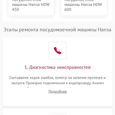
машины Hansa HDW
машины Hansa HDW
450
600
Этапы ремонта посудомоечной машины Hansa
1. Диагностика неисправностей
Считывание кодов ошибок, осмотр на наличие протечек и
засоров. Проверка подключения к водопроводу. Анализ
жалоб на отсутствие слива, нагрева, вращения
Подробнее
разбрызгивателей или срабатывание системы защиты
аквастоп.