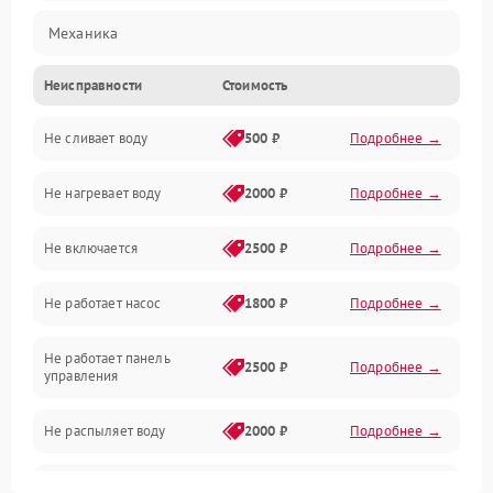
Механика
Неисправности
Стоимость
Управление
Не сливает воду
500 ₽
Подробнее →
Электропитание
Не нагревает воду
2000 ₽
Подробнее →
Датчики
Не включается
2500 ₽
Подробнее →
Нагрев
Не работает насос
1800 ₽
Подробнее →
Вода
Не работает панель
Гигиена
2500 ₽
Подробнее →
управления
Программное обеспечение
Не распыляет воду
2000 ₽
Подробнее →
Не запускается цикл