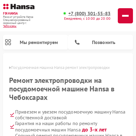
+7 (800) 301-55-83
FIX-HANSA
Ремонт устройств Hansa
Ежедневно, с 10:00 до 20:00
Специализированный
cервисный центр г.
Чебоксары
Мы ремонтируем
Позвонить
сарах
Посудомоечная машина Hansa ремонт электропроводки
Ремонт электропроводки на
посудомоечной машине Hansa в
Чебоксарах
Ремонт варочных панелей Hansa
Ремонт стиральных машин Hansa
Ремонт микроволновых печей Hansa
Привезем и увезем посудомоечную машину Hansa
собственной доставкой
Гарантия на наши работы по ремонту
до 3-х лет
посудомоечных машин Hansa
Срочный ремонт посудомоечных машин Hansa в