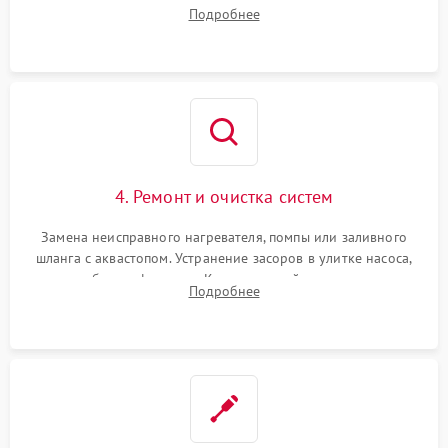
прессостата (датчика уровня воды), датчика мутности,
Подробнее
концевика дверцы и электронного модуля управления.
4. Ремонт и очистка систем
Замена неисправного нагревателя, помпы или заливного
шланга с аквастопом. Устранение засоров в улитке насоса,
патрубках и фильтрах. Компонентный ремонт платы
Подробнее
управления, восстановление поврежденной проводки.