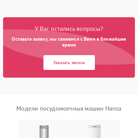
1800 ₽
Подробнее →
стирки
Проблемы с набором
1800 ₽
Подробнее →
воды
У Вас остались вопросы?
Оставьте заявку, мы свяжемся с Вами в ближайшее
Не работает сушилка
2100 ₽
Подробнее →
время
Сбои в работе таймера
1700 ₽
Подробнее →
Заказать звонок
Проблемы с
2100 ₽
Подробнее →
циркуляционным насосом
Модели посудомоечных машин Hansa