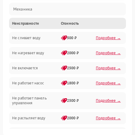
Механика
Неисправности
Стоимость
Управление
Не сливает воду
500 ₽
Подробнее →
Электропитание
Не нагревает воду
2000 ₽
Подробнее →
Датчики
Не включается
2500 ₽
Подробнее →
Нагрев
Не работает насос
1800 ₽
Подробнее →
Вода
Не работает панель
Гигиена
2500 ₽
Подробнее →
управления
Программное обеспечение
Не распыляет воду
2000 ₽
Подробнее →
Не запускается цикл