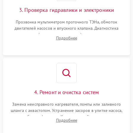
3. Проверка гидравлики и электроники
Прозвонка мультиметром проточного ТЭНа, обмоток
двигателей насосов и впускного клапана. Диагностика
прессостата (датчика уровня воды), датчика мутности,
Подробнее
концевика дверцы и электронного модуля управления.
4. Ремонт и очистка систем
Замена неисправного нагревателя, помпы или заливного
шланга с аквастопом. Устранение засоров в улитке насоса,
патрубках и фильтрах. Компонентный ремонт платы
Подробнее
управления, восстановление поврежденной проводки.