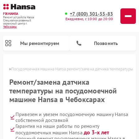
+7 (800) 301-55-83
FIX-HANSA
Ремонт устройств Hansa
Ежедневно, с 10:00 до 20:00
Специализированный
cервисный центр г.
Чебоксары
Мы ремонтируем
Позвонить
сарах
Посудомоечная машина Hansa ремонт/замена датчика температуры
Ремонт/замена датчика
температуры на посудомоечной
машине Hansa в Чебоксарах
Ремонт варочных панелей Hansa
Ремонт стиральных машин Hansa
Ремонт микроволновых печей Hansa
Привезем и увезем посудомоечную машину Hansa
собственной доставкой
Гарантия на наши работы по ремонту
до 3-х лет
посудомоечных машин Hansa
Срочный ремонт посудомоечных машин Hansa в