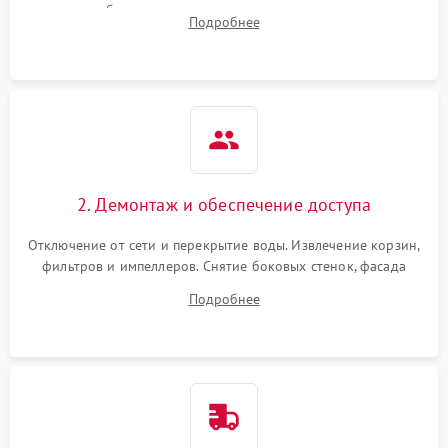
жалоб на отсутствие слива, нагрева, вращения
Подробнее
разбрызгивателей или срабатывание системы защиты
аквастоп.
2. Демонтаж и обеспечение доступа
Отключение от сети и перекрытие воды. Извлечение корзин,
фильтров и импеллеров. Снятие боковых стенок, фасада
дверцы или нижнего поддона для прямого доступа к
Подробнее
циркуляционному насосу, ТЭНу и сливной помпе.