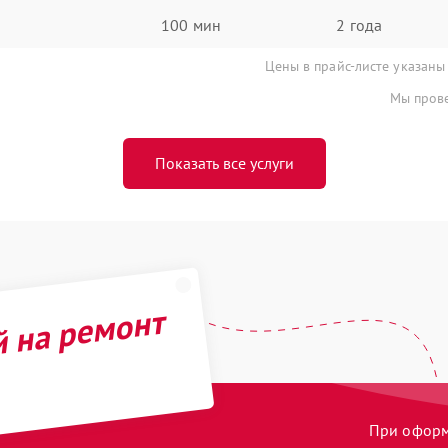
100 мин
2 года
Цены в прайс-листе указаны
Мы прове
Показать все услуги
й на ремонт
При оформл