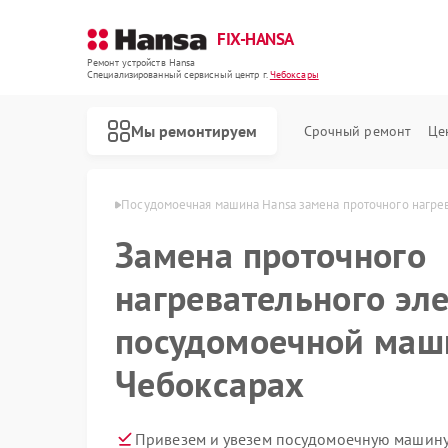
FIX-HANSA
Ремонт устройств Hansa
Специализированный cервисный центр г.
Чебоксары
Мы ремонтируем
Срочный ремонт
Це
Hansa в Чебоксарах
Посудомоечная машина Hansa замена проточного нагре
Замена проточного
нагревательного эл
посудомоечной маш
Чебоксарах
Ремонт варочных панелей Hansa
Ремонт духовых шкафов Hansa
Ремонт микроволновых печей Hansa
Ремонт стиральных машин Hansa
Привезем и увезем посудомоечную машину