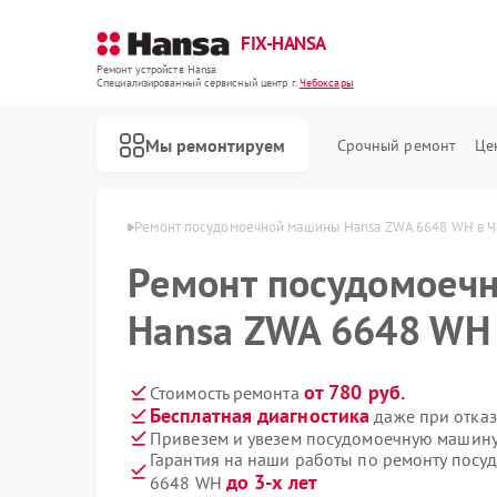
FIX-HANSA
Ремонт устройств Hansa
Специализированный cервисный центр г.
Чебоксары
Мы ремонтируем
Срочный ремонт
Це
Hansa в Чебоксарах
Ремонт посудомоечной машины Hansa ZWA 6648 WH в Ч
Ремонт посудомоеч
Hansa ZWA 6648 WH 
от 780 руб.
Стоимость ремонта
Бесплатная диагностика
даже при отказ
Ремонт варочных панелей Hansa
Ремонт духовых шкафов Hansa
Ремонт микроволновых печей Hansa
Ремонт стиральных машин Hansa
Привезем и увезем посудомоечную машин
Гарантия на наши работы по ремонту пос
до 3-х лет
6648 WH