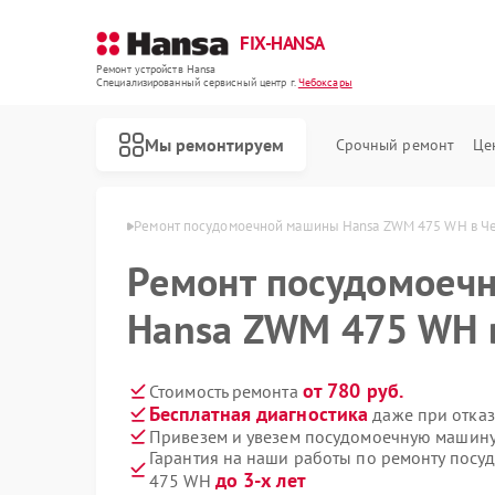
FIX-HANSA
Ремонт устройств Hansa
Специализированный cервисный центр г.
Чебоксары
Мы ремонтируем
Срочный ремонт
Це
Hansa в Чебоксарах
Ремонт посудомоечной машины Hansa ZWM 475 WH в Ч
Ремонт посудомоеч
Hansa ZWM 475 WH 
от 780 руб.
Стоимость ремонта
Бесплатная диагностика
даже при отказ
Ремонт варочных панелей Hansa
Ремонт духовых шкафов Hansa
Ремонт микроволновых печей Hansa
Ремонт стиральных машин Hansa
Привезем и увезем посудомоечную машин
Гарантия на наши работы по ремонту пос
до 3-х лет
475 WH