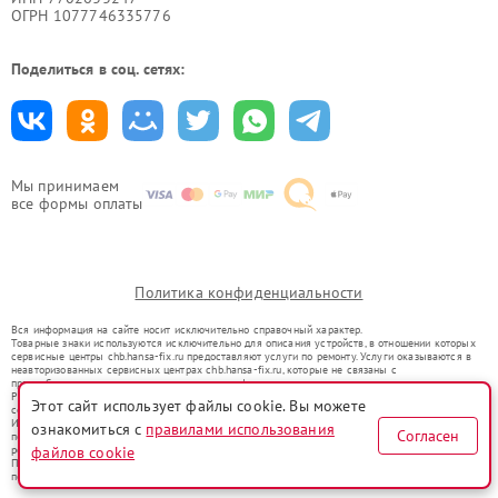
ОГРН 1077746335776
Поделиться в соц. сетях:
Мы принимаем
все формы оплаты
Политика конфиденциальности
Вся информация на сайте носит исключительно справочный характер.
Товарные знаки используются исключительно для описания устройств, в отношении которых
сервисные центры chb.hansa-fix.ru предоставляют услуги по ремонту. Услуги оказываются в
неавторизованных сервисных центрах chb.hansa-fix.ru, которые не связаны с
правообладателями товарных знаков или их официальными представителями.
Ремонт осуществляется для устройств, уже введенных в гражданский оборот в соответствии
Этот сайт использует файлы cookie. Вы можете
со статьей 1487 ГК РФ.
Использование товарных знаков не преследует цели индивидуализации услуг или введения
ознакомиться с
правилами использования
Согласен
потребителей в заблуждение, а служит для информирования о предоставляемых услугах по
ремонту техники указанных брендов.
файлов cookie
Представленная на сайте информация не является публичной офертой, определяемой
положениями Статьи 437(2) Гражданского кодекса РФ