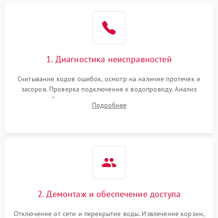
Не работает сушилка
2100 ₽
Подробнее →
Сбои в работе таймера
1700 ₽
Подробнее →
1. Диагностика неисправностей
Проблемы с
2100 ₽
Подробнее →
циркуляционным насосом
Считывание кодов ошибок, осмотр на наличие протечек и
засоров. Проверка подключения к водопроводу. Анализ
жалоб на отсутствие слива, нагрева, вращения
Подробнее
разбрызгивателей или срабатывание системы защиты
аквастоп.
2. Демонтаж и обеспечение доступа
Отключение от сети и перекрытие воды. Извлечение корзин,