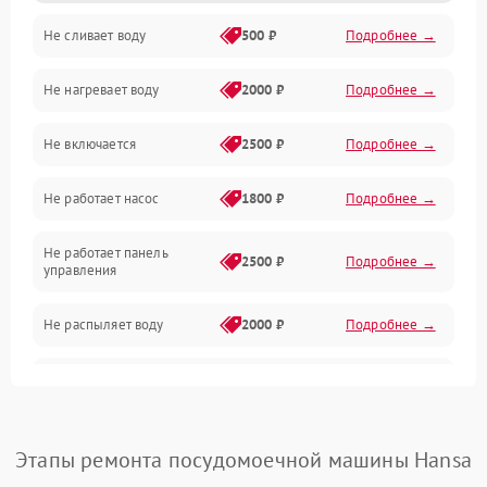
Не сливает воду
500 ₽
Подробнее →
Электропитание
Не нагревает воду
2000 ₽
Подробнее →
Датчики
Не включается
2500 ₽
Подробнее →
Нагрев
Не работает насос
1800 ₽
Подробнее →
Вода
Не работает панель
Гигиена
2500 ₽
Подробнее →
управления
Программное обеспечение
Не распыляет воду
2000 ₽
Подробнее →
Не запускается цикл
1800 ₽
Подробнее →
стирки
Проблемы с набором
Этапы ремонта посудомоечной машины Hansa
1800 ₽
Подробнее →
воды