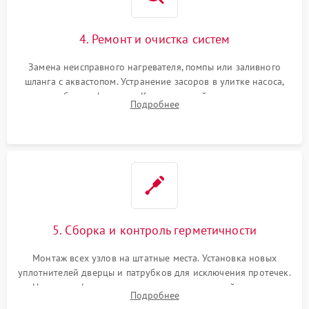
4. Ремонт и очистка систем
Замена неисправного нагревателя, помпы или заливного
шланга с аквастопом. Устранение засоров в улитке насоса,
патрубках и фильтрах. Компонентный ремонт платы
Подробнее
управления, восстановление поврежденной проводки.
5. Сборка и контроль герметичности
Монтаж всех узлов на штатные места. Установка новых
уплотнителей дверцы и патрубков для исключения протечек.
Надежная фиксация хомутов гидравлической системы,
Подробнее
сборка корпуса и установка датчика поплавка.