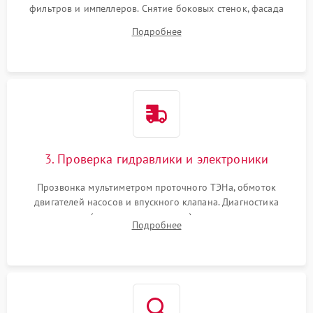
фильтров и импеллеров. Снятие боковых стенок, фасада
дверцы или нижнего поддона для прямого доступа к
Подробнее
циркуляционному насосу, ТЭНу и сливной помпе.
3. Проверка гидравлики и электроники
Прозвонка мультиметром проточного ТЭНа, обмоток
двигателей насосов и впускного клапана. Диагностика
прессостата (датчика уровня воды), датчика мутности,
Подробнее
концевика дверцы и электронного модуля управления.