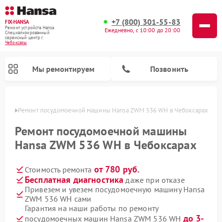
+7 (800) 301-55-83
FIX-HANSA
Ремонт устройств Hansa
Ежедневно, с 10:00 до 20:00
Специализированный
cервисный центр г.
Чебоксары
Мы ремонтируем
Позвонить
сарах
Ремонт посудомоечной машины Hansa ZWM 536 WH в Чебоксарах
Ремонт посудомоечной машины
Hansa ZWM 536 WH в Чебоксарах
от 780 руб.
Стоимость ремонта
Ремонт варочных панелей Hansa
Ремонт стиральных машин Hansa
Ремонт микроволновых печей Hansa
Бесплатная диагностика
даже при отказе
Привезем и увезем посудомоечную машину Hansa
ZWM 536 WH сами
Гарантия на наши работы по ремонту
до 3-
посудомоечных машин Hansa ZWM 536 WH