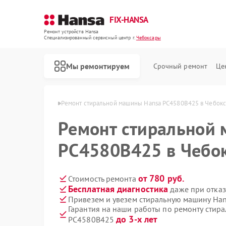
FIX-HANSA
Ремонт устройств Hansa
Специализированный cервисный центр г.
Чебоксары
Мы ремонтируем
Срочный ремонт
Це
Hansa в Чебоксарах
Ремонт стиральной машины Hansa PC4580B425 в Чебок
Ремонт стиральной
PC4580B425 в Чебо
от 780 руб.
Стоимость ремонта
Бесплатная диагностика
даже при отказ
Ремонт варочных панелей Hansa
Ремонт духовых шкафов Hansa
Ремонт микроволновых печей Hansa
Ремонт посудомоечных машин Hansa
Привезем и увезем стиральную машину Ha
Гарантия на наши работы по ремонту стир
до 3-х лет
PC4580B425