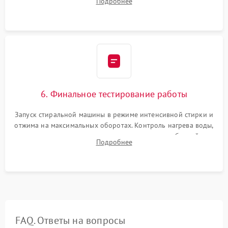
Подробнее
герметиком для предотвращения возможных протечек воды.
6. Финальное тестирование работы
Запуск стиральной машины в режиме интенсивной стирки и
отжима на максимальных оборотах. Контроль нагрева воды,
корректности слива, отсутствия излишних вибраций,
Подробнее
посторонних стуков и протечек под корпусом.
FAQ. Ответы на вопросы