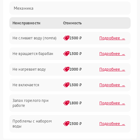
Механика
Неисправности
Стоимость
Электропитание
Не сливает воду (помпа)
2500 ₽
Подробнее →
Водоснабжение
Не вращается барабан
1500 ₽
Подробнее →
Слив
Не нагревает воду
2000 ₽
Подробнее →
Программное обеспечение
Не включается
1500 ₽
Подробнее →
Запах горелого при
1800 ₽
Подробнее →
работе
Проблемы с набором
2500 ₽
Подробнее →
воды