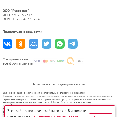
ООО "Русервис"
ИНН 7702633247
ОГРН 1077746335776
Поделиться в соц. сетях:
Мы принимаем
все формы оплаты
Политика конфиденциальности
Вся информация на сайте носит исключительно справочный характер.
Товарные знаки используются исключительно для описания устройств, в отношении которых
сервисные центры chb.hansa-fix.ru предоставляют услуги по ремонту. Услуги оказываются в
неавторизованных сервисных центрах chb.hansa-fix.ru, которые не связаны с
правообладателями товарных знаков или их официальными представителями.
Ремонт осуществляется для устройств, уже введенных в гражданский оборот в соответствии
Этот сайт использует файлы cookie. Вы можете
со статьей 1487 ГК РФ.
Использование товарных знаков не преследует цели индивидуализации услуг или введения
ознакомиться с
правилами использования