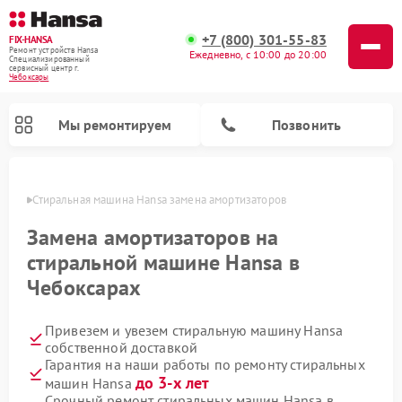
+7 (800) 301-55-83
FIX-HANSA
Ремонт устройств Hansa
Ежедневно, с 10:00 до 20:00
Специализированный
cервисный центр г.
Чебоксары
Мы ремонтируем
Позвонить
сарах
Стиральная машина Hansa замена амортизаторов
Замена амортизаторов на
стиральной машине Hansa в
Чебоксарах
Ремонт варочных панелей Hansa
Ремонт посудомоечных машин Hansa
Ремонт микроволновых печей Hansa
Привезем и увезем стиральную машину Hansa
собственной доставкой
Гарантия на наши работы по ремонту стиральных
до 3-х лет
машин Hansa
Срочный ремонт стиральных машин Hansa в