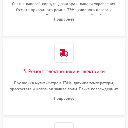
Снятие панелей корпуса, дозатора и панели управления.
Осмотр приводного ремня, ТЭНа, сливного насоса и
амортизаторов. Проверка подшипников барабана и
Подробнее
крестовины на износ, а манжеты люка на разрывы.
3. Ремонт электроники и электрики
Прозвонка мультиметром ТЭНа, датчика температуры,
прессостата и клапанов залива воды. Пайка поврежденных
дорожек или замена симисторов на плате управления.
Подробнее
Восстановление целостности проводки и контактов.