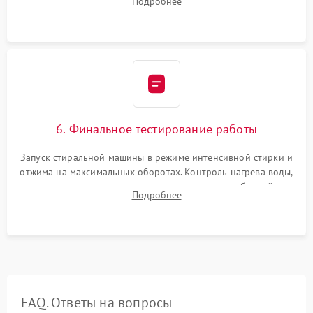
Подробнее
герметиком для предотвращения возможных протечек воды.
6. Финальное тестирование работы
Запуск стиральной машины в режиме интенсивной стирки и
отжима на максимальных оборотах. Контроль нагрева воды,
корректности слива, отсутствия излишних вибраций,
Подробнее
посторонних стуков и протечек под корпусом.
FAQ. Ответы на вопросы