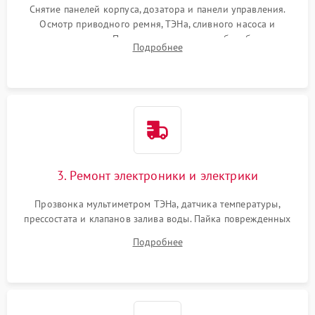
Снятие панелей корпуса, дозатора и панели управления.
Осмотр приводного ремня, ТЭНа, сливного насоса и
амортизаторов. Проверка подшипников барабана и
Подробнее
крестовины на износ, а манжеты люка на разрывы.
3. Ремонт электроники и электрики
Прозвонка мультиметром ТЭНа, датчика температуры,
прессостата и клапанов залива воды. Пайка поврежденных
дорожек или замена симисторов на плате управления.
Подробнее
Восстановление целостности проводки и контактов.