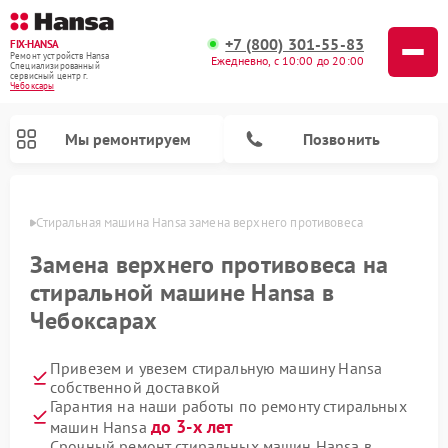
+7 (800) 301-55-83
FIX-HANSA
Ремонт устройств Hansa
Ежедневно, с 10:00 до 20:00
Специализированный
cервисный центр г.
Чебоксары
Мы ремонтируем
Позвонить
сарах
Стиральная машина Hansa замена верхнего противовеса
Замена верхнего противовеса на
стиральной машине Hansa в
Чебоксарах
Ремонт варочных панелей Hansa
Ремонт посудомоечных машин Hansa
Ремонт микроволновых печей Hansa
Привезем и увезем стиральную машину Hansa
собственной доставкой
Гарантия на наши работы по ремонту стиральных
до 3-х лет
машин Hansa
Срочный ремонт стиральных машин Hansa в