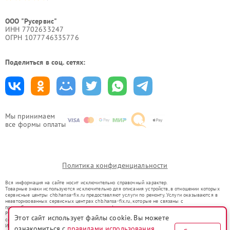
ООО "Русервис"
ИНН 7702633247
ОГРН 1077746335776
Поделиться в соц. сетях:
Мы принимаем
все формы оплаты
Политика конфиденциальности
Вся информация на сайте носит исключительно справочный характер.
Товарные знаки используются исключительно для описания устройств, в отношении которых
сервисные центры chb.hansa-fix.ru предоставляют услуги по ремонту. Услуги оказываются в
неавторизованных сервисных центрах chb.hansa-fix.ru, которые не связаны с
правообладателями товарных знаков или их официальными представителями.
Ремонт осуществляется для устройств, уже введенных в гражданский оборот в соответствии
Этот сайт использует файлы cookie. Вы можете
со статьей 1487 ГК РФ.
Использование товарных знаков не преследует цели индивидуализации услуг или введения
ознакомиться с
правилами использования