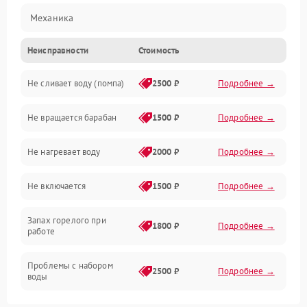
Механика
Неисправности
Стоимость
Электропитание
Не сливает воду (помпа)
2500 ₽
Подробнее →
Водоснабжение
Не вращается барабан
1500 ₽
Подробнее →
Слив
Не нагревает воду
2000 ₽
Подробнее →
Программное обеспечение
Не включается
1500 ₽
Подробнее →
Запах горелого при
1800 ₽
Подробнее →
работе
Проблемы с набором
2500 ₽
Подробнее →
воды