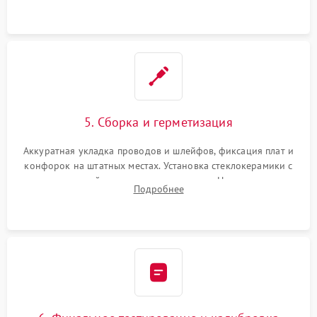
проводки.
5. Сборка и герметизация
Аккуратная укладка проводов и шлейфов, фиксация плат и
конфорок на штатных местах. Установка стеклокерамики с
проверкой равномерности зазоров. Нанесение
Подробнее
термостойкого герметика или укладка уплотнительной
ленты по контуру.