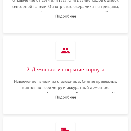
Отключение от сети или газа. Считывание кодов ошибок
сенсорной панели. Осмотр стеклокерамики на трещины,
проверка конфорок на равномерность нагрева. Опрос
Подробнее
клиента о симптомах (не включается, не видит посуду,
щелкает).
2. Демонтаж и вскрытие корпуса
Извлечение панели из столешницы. Снятие крепежных
винтов по периметру и аккуратный демонтаж
стеклокерамической поверхности. Отсоединение шлейфов
Подробнее
сенсорного блока для доступа к силовым платам, катушкам
или ТЭНам.