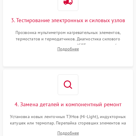
3. Тестирование электронных и силовых узлов
Прозвонка мультиметром нагревательных элементов,
термостатов и термодатчиков. Диагностика силового
модуля, реле, диодных мостов и IGBT-транзисторов (для
Подробнее
индукции). Проверка кранов и газ-контроля (для газовых
панелей).
4. Замена деталей и компонентный ремонт
Установка новых ленточных ТЭНов (Hi-Light), индукторных
катушек или термопар. Перепайка сгоревших элементов на
плате управления, восстановление токопроводящих
Подробнее
дорожек. Очистка контактов и замена поврежденной