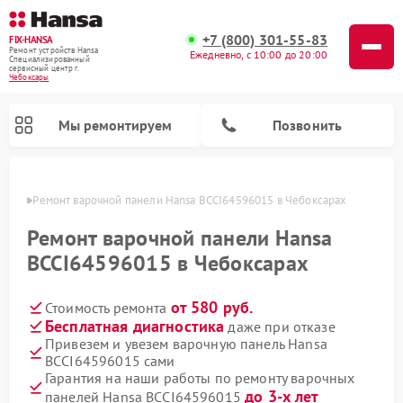
+7 (800) 301-55-83
FIX-HANSA
Ремонт устройств Hansa
Ежедневно, с 10:00 до 20:00
Специализированный
cервисный центр г.
Чебоксары
Мы ремонтируем
Позвонить
сарах
Ремонт варочной панели Hansa BCCI64596015 в Чебоксарах
Ремонт варочной панели Hansa
BCCI64596015 в Чебоксарах
от 580 руб.
Стоимость ремонта
Ремонт микроволновых печей Hansa
Ремонт стиральных машин Hansa
Ремонт посудомоечных машин Hansa
Бесплатная диагностика
даже при отказе
Привезем и увезем варочную панель Hansa
BCCI64596015 сами
Гарантия на наши работы по ремонту варочных
до 3-х лет
панелей Hansa BCCI64596015