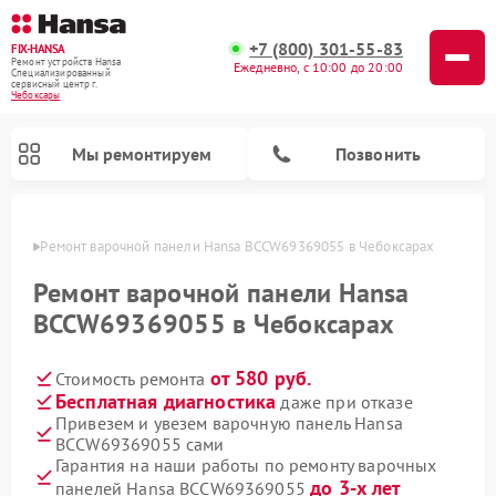
+7 (800) 301-55-83
FIX-HANSA
Ремонт устройств Hansa
Ежедневно, с 10:00 до 20:00
Специализированный
cервисный центр г.
Чебоксары
Мы ремонтируем
Позвонить
сарах
Ремонт варочной панели Hansa BCCW69369055 в Чебоксарах
Ремонт варочной панели Hansa
BCCW69369055 в Чебоксарах
от 580 руб.
Стоимость ремонта
Ремонт микроволновых печей Hansa
Ремонт стиральных машин Hansa
Ремонт посудомоечных машин Hansa
Бесплатная диагностика
даже при отказе
Привезем и увезем варочную панель Hansa
BCCW69369055 сами
Гарантия на наши работы по ремонту варочных
до 3-х лет
панелей Hansa BCCW69369055