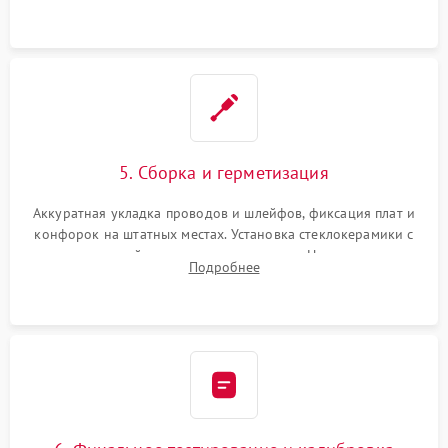
проводки.
5. Сборка и герметизация
Аккуратная укладка проводов и шлейфов, фиксация плат и
конфорок на штатных местах. Установка стеклокерамики с
проверкой равномерности зазоров. Нанесение
Подробнее
термостойкого герметика или укладка уплотнительной
ленты по контуру.