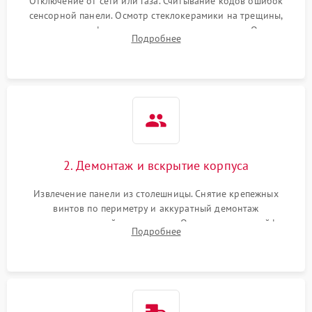
Отключение от сети или газа. Считывание кодов ошибок
сенсорной панели. Осмотр стеклокерамики на трещины,
проверка конфорок на равномерность нагрева. Опрос
Подробнее
клиента о симптомах (не включается, не видит посуду,
щелкает).
2. Демонтаж и вскрытие корпуса
Извлечение панели из столешницы. Снятие крепежных
винтов по периметру и аккуратный демонтаж
стеклокерамической поверхности. Отсоединение шлейфов
Подробнее
сенсорного блока для доступа к силовым платам, катушкам
или ТЭНам.