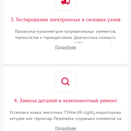
3. Тестирование электронных и силовых узлов
Прозвонка мультиметром нагревательных элементов,
термостатов и термодатчиков. Диагностика силового
модуля, реле, диодных мостов и IGBT-транзисторов (для
Подробнее
индукции). Проверка кранов и газ-контроля (для газовых
панелей).
4. Замена деталей и компонентный ремонт
Установка новых ленточных ТЭНов (Hi-Light), индукторных
катушек или термопар. Перепайка сгоревших элементов на
плате управления, восстановление токопроводящих
Подробнее
дорожек. Очистка контактов и замена поврежденной