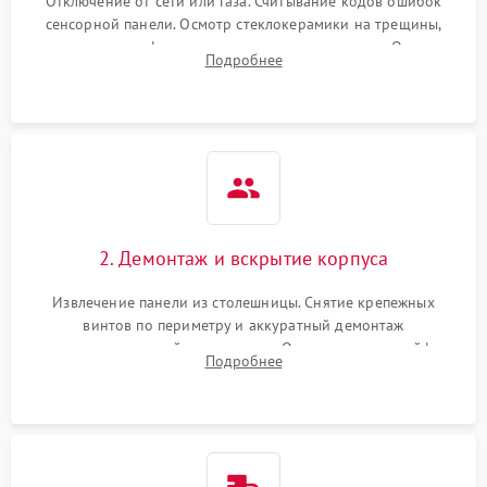
Отключение от сети или газа. Считывание кодов ошибок
сенсорной панели. Осмотр стеклокерамики на трещины,
проверка конфорок на равномерность нагрева. Опрос
Подробнее
клиента о симптомах (не включается, не видит посуду,
щелкает).
2. Демонтаж и вскрытие корпуса
Извлечение панели из столешницы. Снятие крепежных
винтов по периметру и аккуратный демонтаж
стеклокерамической поверхности. Отсоединение шлейфов
Подробнее
сенсорного блока для доступа к силовым платам, катушкам
или ТЭНам.