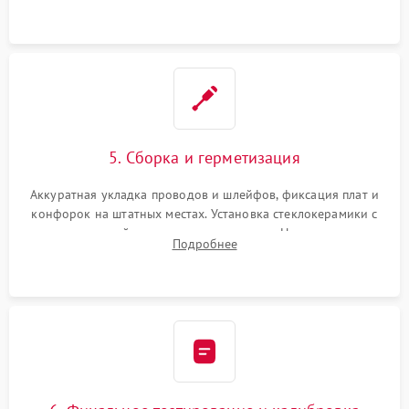
проводки.
5. Сборка и герметизация
Аккуратная укладка проводов и шлейфов, фиксация плат и
конфорок на штатных местах. Установка стеклокерамики с
проверкой равномерности зазоров. Нанесение
Подробнее
термостойкого герметика или укладка уплотнительной
ленты по контуру.