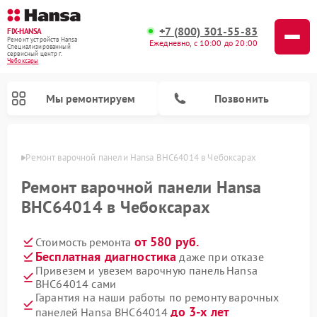
+7 (800) 301-55-83
FIX-HANSA
Ремонт устройств Hansa
Ежедневно, с 10:00 до 20:00
Специализированный
cервисный центр г.
Чебоксары
Мы ремонтируем
Позвонить
сарах
Ремонт варочной панели Hansa BHC64014 в Чебоксарах
Ремонт варочной панели Hansa
BHC64014 в Чебоксарах
от 580 руб.
Стоимость ремонта
Ремонт микроволновых печей Hansa
Ремонт стиральных машин Hansa
Ремонт посудомоечных машин Hansa
Бесплатная диагностика
даже при отказе
Привезем и увезем варочную панель Hansa
BHC64014 сами
Гарантия на наши работы по ремонту варочных
до 3-х лет
панелей Hansa BHC64014