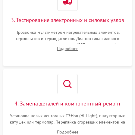
3. Тестирование электронных и силовых узлов
Прозвонка мультиметром нагревательных элементов,
термостатов и термодатчиков. Диагностика силового
модуля, реле, диодных мостов и IGBT-транзисторов (для
Подробнее
индукции). Проверка кранов и газ-контроля (для газовых
панелей).
4. Замена деталей и компонентный ремонт
Установка новых ленточных ТЭНов (Hi-Light), индукторных
катушек или термопар. Перепайка сгоревших элементов на
плате управления, восстановление токопроводящих
Подробнее
дорожек. Очистка контактов и замена поврежденной