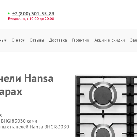
+7 (800) 301-55-83
Ежедневно, с 10:00 до 20:00
ны
О нас
Отзывы
Доставка
Гарантии
Акции и скидки
Зая
х
нели Hansa
арах
е
a BHGI83030 сами
очных панелей Hansa BHGI83030