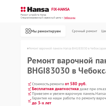
FIX-HANSA
Ремонт устройств Hansa
Специализированный cервисный центр г.
Чебоксары
Мы ремонтируем
Срочный ремонт
Це
Hansa в Чебоксарах
Ремонт варочной панели Hansa BHGI83030 в Чебоксара
Ремонт варочной па
BHGI83030 в Чебокс
от 580 руб.
Стоимость ремонта
Бесплатная диагностика
даже при отказ
Ремонт духовых шкафов Hansa
Ремонт микроволновых печей Hansa
Ремонт посудомоечных машин Hansa
Ремонт стиральных машин Hansa
Привезем и увезем варочную панель Hans
Гарантия на наши работы по ремонту вар
до 3-х лет