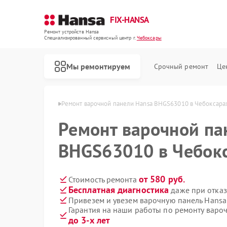
FIX-HANSA
Ремонт устройств Hansa
Специализированный cервисный центр г.
Чебоксары
Мы ремонтируем
Срочный ремонт
Це
Hansa в Чебоксарах
Ремонт варочной панели Hansa BHGS63010 в Чебоксара
Ремонт варочной па
BHGS63010 в Чебок
от 580 руб.
Стоимость ремонта
Бесплатная диагностика
даже при отказ
Ремонт духовых шкафов Hansa
Ремонт микроволновых печей Hansa
Ремонт посудомоечных машин Hansa
Ремонт стиральных машин Hansa
Привезем и увезем варочную панель Hans
Гарантия на наши работы по ремонту вар
до 3-х лет