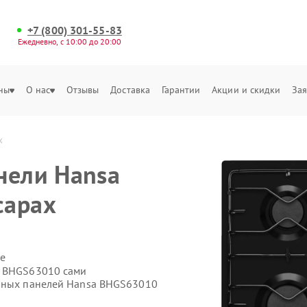
+7 (800) 301-55-83
Ежедневно, с 10:00 до 20:00
ны
О нас
Отзывы
Доставка
Гарантии
Акции и скидки
Зая
х
нели Hansa
сарах
е
a BHGS63010 сами
очных панелей Hansa BHGS63010