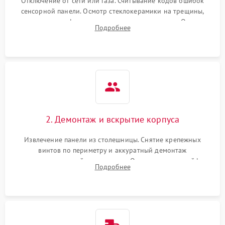
Отключение от сети или газа. Считывание кодов ошибок
сенсорной панели. Осмотр стеклокерамики на трещины,
проверка конфорок на равномерность нагрева. Опрос
Подробнее
клиента о симптомах (не включается, не видит посуду,
щелкает).
2. Демонтаж и вскрытие корпуса
Извлечение панели из столешницы. Снятие крепежных
винтов по периметру и аккуратный демонтаж
стеклокерамической поверхности. Отсоединение шлейфов
Подробнее
сенсорного блока для доступа к силовым платам, катушкам
или ТЭНам.