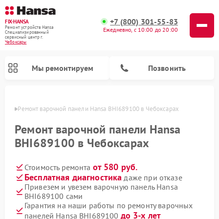
+7 (800) 301-55-83
FIX-HANSA
Ремонт устройств Hansa
Ежедневно, с 10:00 до 20:00
Специализированный
cервисный центр г.
Чебоксары
Мы ремонтируем
Позвонить
сарах
Ремонт варочной панели Hansa BHI689100 в Чебоксарах
Ремонт варочной панели Hansa
BHI689100 в Чебоксарах
от 580 руб.
Стоимость ремонта
Ремонт микроволновых печей Hansa
Ремонт стиральных машин Hansa
Ремонт посудомоечных машин Hansa
Бесплатная диагностика
даже при отказе
Привезем и увезем варочную панель Hansa
BHI689100 сами
Гарантия на наши работы по ремонту варочных
до 3-х лет
панелей Hansa BHI689100