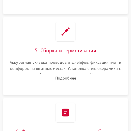
проводки.
5. Сборка и герметизация
Аккуратная укладка проводов и шлейфов, фиксация плат и
конфорок на штатных местах. Установка стеклокерамики с
проверкой равномерности зазоров. Нанесение
Подробнее
термостойкого герметика или укладка уплотнительной
ленты по контуру.