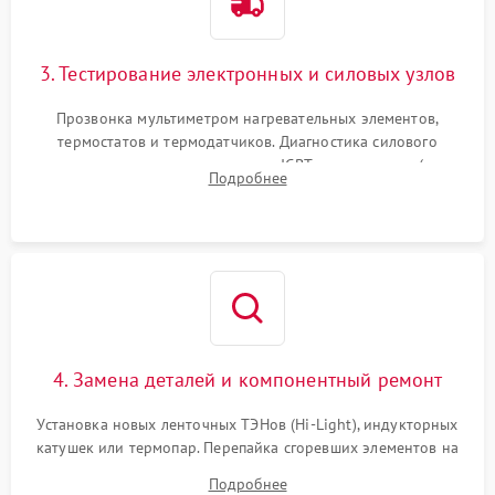
3. Тестирование электронных и силовых узлов
Прозвонка мультиметром нагревательных элементов,
термостатов и термодатчиков. Диагностика силового
модуля, реле, диодных мостов и IGBT-транзисторов (для
Подробнее
индукции). Проверка кранов и газ-контроля (для газовых
панелей).
4. Замена деталей и компонентный ремонт
Установка новых ленточных ТЭНов (Hi-Light), индукторных
катушек или термопар. Перепайка сгоревших элементов на
плате управления, восстановление токопроводящих
Подробнее
дорожек. Очистка контактов и замена поврежденной