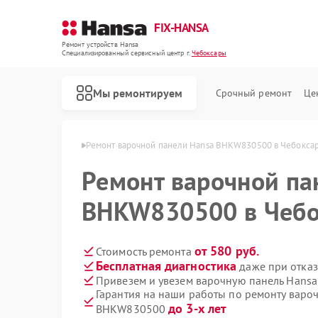
FIX-HANSA
Ремонт устройств Hansa
Специализированный cервисный центр г.
Чебоксары
Мы ремонтируем
Срочный ремонт
Це
Hansa в Чебоксарах
Ремонт варочной панели Hansa BHKW830500 в Чебокса
Ремонт варочной па
BHKW830500 в Чебо
от 580 руб.
Стоимость ремонта
Бесплатная диагностика
даже при отказ
Ремонт духовых шкафов Hansa
Ремонт микроволновых печей Hansa
Ремонт посудомоечных машин Hansa
Ремонт стиральных машин Hansa
Привезем и увезем варочную панель Hans
Гарантия на наши работы по ремонту варо
до 3-х лет
BHKW830500