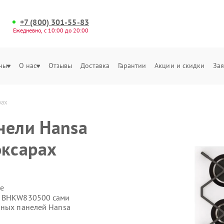
+7 (800) 301-55-83
Ежедневно, с 10:00 до 20:00
ны
О нас
Отзывы
Доставка
Гарантии
Акции и скидки
Зая
рах
нели Hansa
ксарах
е
a BHKW830500 сами
чных панелей Hansa