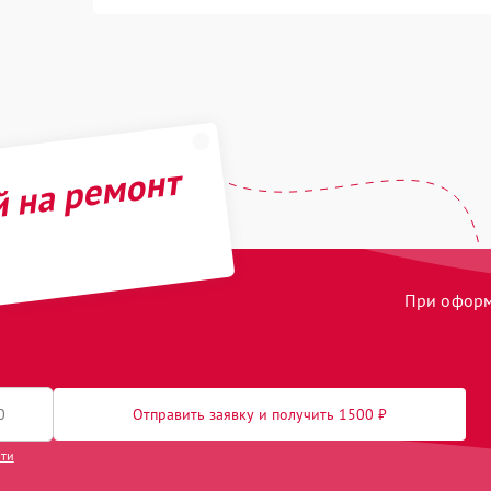
й на ремонт
При оформл
Отправить заявку и получить 1500 ₽
сти